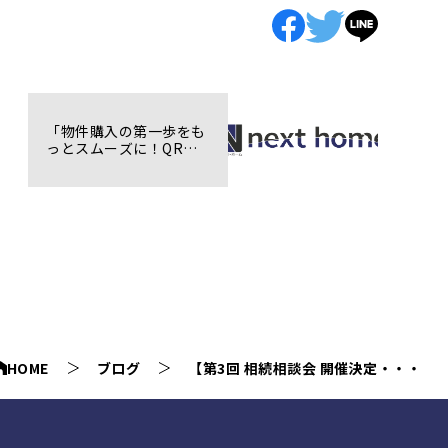
「物件購入の第一歩をも
っとスムーズに！QRコ
ードから申し込み」
HOME
ブログ
【第3回 相続相談会 開催決定・・・