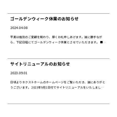
業とさせていただきます。お客様にはご不便をおかけいたしますが、何
卒ご理解のほどよろしくお […]
ゴールデンウィーク休業のお知らせ
2024.04.08
平素は格別のご愛顧を賜わり、厚くお礼申しあげます。誠に勝手なが
ら、下記日程にてゴールデンウィーク休業とさせていただきます。 ■休
業期間2024年4月30日（火）～5月5日（日）5月6日（月・祝）は通常営
業いたします。 ま […]
サイトリニューアルのお知らせ
2023.09.01
日頃よりネクストホームのホームページをご覧いただき、誠にありがと
うございます。 2023年9月1日付でサイトリニューアルをいたしました
ので、お知らせいたします。 これからも、皆様に有益な情報の発信やコ
ンテンツの拡充に努め […]