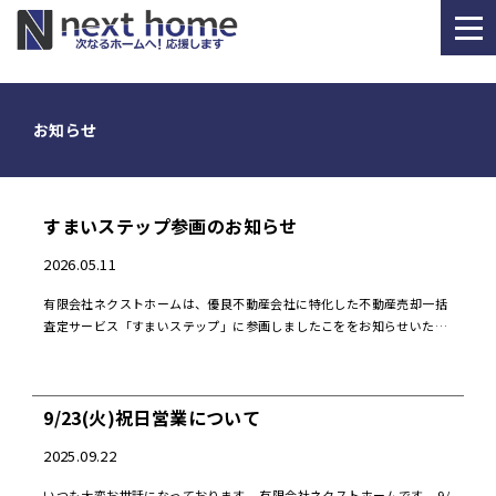
お知らせ
HOME
お知らせ
事業紹介
会社情報
すまいステップ参画のお知らせ
2026.05.11
有限会社ネクストホームは、優良不動産会社に特化した不動産売却一括
査定サービス「すまいステップ」に参画しましたこををお知らせいたし
0120-304-221
ます。すまいステップは、厳しい審査を通過した優良不動産会社のみが
参画できる不動産売却一括査定 […]
受付時間:9:00～19:00
定休日:毎週火曜日・水曜日 年末年始、お盆
9/23(火)祝日営業について
2025.09.22
いつも大変お世話になっております。 有限会社ネクストホームです。 9/