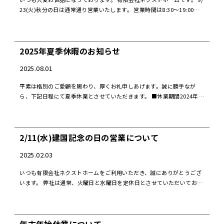
簡単査定
お問い合わせ
23(火)秋分の日は通常通り営業いたします。 営業時間は8:30～19:00に
なります。 皆様のご来店を心よりお待ちしております。
2025年夏季休暇のお知らせ
2025.08.01
平素は格別のご愛顧を賜わり、厚くお礼申しあげます。誠に勝手なが
ら、下記日程にて夏季休業とさせていただきます。 ■休業期間2024年8
月5日（火）～8月13日（水）8月14日（木）より、通常営業いたしま
す。 また、お電話に […]
2/11(水)建国記念の日の営業について
2025.02.03
いつも有限会社ネクストホームをご利用いただき、誠にありがとうござ
います。 弊社は通常、火曜日と水曜日を定休日とさせていただいており
ますが、2月5日(水)は祝日(赤日)のため、通常通り営業いたします。 皆
様のご来店を心より […]
年末年始休業について