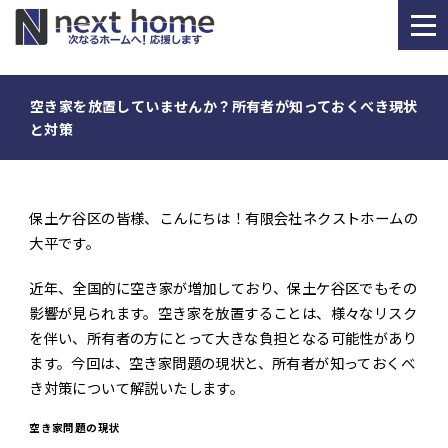
空き家を放置していませんか？所有者が知っておくべき現状
と対策
HOME
お知らせ
事業紹介
会社情報
保土ケ谷区の皆様、こんにちは！有限会社ネクストホームの
大平です。
近年、全国的に空き家が増加しており、保土ケ谷区でもその
0120-304-221
影響が見られます。空き家を放置することは、様々なリスク
を伴い、所有者の方にとって大きな負担となる可能性があり
受付時間:9:00～19:00
ます。今回は、空き家問題の現状と、所有者が知っておくべ
定休日:毎週火曜日・水曜日 年末年始、お盆
き対策について解説いたします。
空き家問題の現状